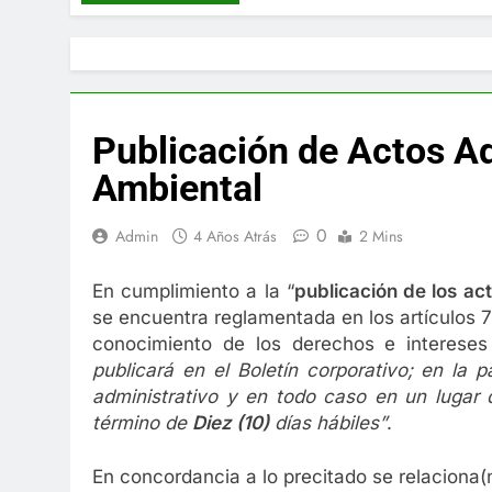
Publicación de Actos Ad
Ambiental
0
Admin
4 Años Atrás
2 Mins
En cumplimiento a la “
publica
ci
ón de los ac
se encuentra reglamentada en los artículos 70
conocimiento de los derechos e interese
publicará en el Boletín corporativo;
en la p
administrativo y en to
d
o caso en
un lugar 
término de
Diez (10)
días hábiles”
.
En concordancia a lo precitado se relaciona(n