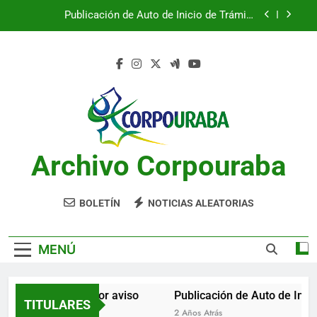
Saltar
Publicación de Auto de Inicio de Trámite
al
Ambiental
contenido
Publicación de Auto de Inicio de Trámite
Ambiental
CITACIONES
Notificación por aviso
Publicación de Auto de Inicio de Trámite
Ambiental
Archivo Corpouraba
Publicación de Auto de Inicio de Trámite
Ambiental
CITACIONES
BOLETÍN
NOTICIAS ALEATORIAS
MENÚ
Notificación por aviso
Publicación de Auto de Inici
TITULARES
2 Años Atrás
2 Años Atrás