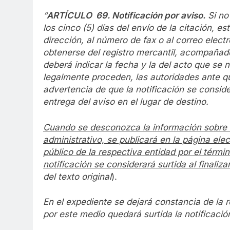
“
ARTÍCULO 69. Notificación por aviso.
Si no
los cinco (5) días del envío de la citación, e
dirección, al número de fax o al correo elect
obtenerse del registro mercantil, acompañado 
deberá indicar la fecha y la del acto que se n
legalmente proceden, las autoridades ante qu
advertencia de que la notificación se considera
entrega del aviso en el lugar de destino.
Cuando se desconozca la información sobre el
administrativo, se publicará en la página ele
público de la respectiva entidad por el términ
notificación se considerará surtida al finalizar
del texto original
).
En el expediente se dejará constancia de la r
por este medio quedará surtida la notificació