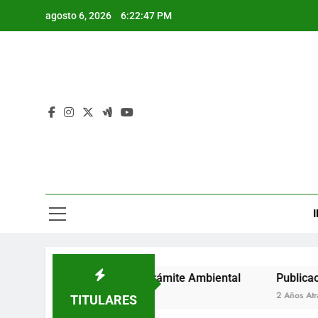
Saltar
agosto 6, 2026
6:22:48 PM
al
contenido
I
e Auto de Inicio de Trámite Ambiental
Publicación de Au
2 Años Atrás
TITULARES