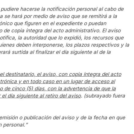
 pudiere hacerse la notificación personal al cabo de
sta se hará por medio de aviso que se remitirá a la
rónico que figuren en el expediente o puedan
de copia íntegra del acto administrativo. El aviso
otifica, la autoridad que lo expidió, los recursos que
ienes deben interponerse, los plazos respectivos y la
rá surtida al finalizar el día siguiente al de la
 destinatario, el aviso, con copia íntegra del acto
ctrónica y en todo caso en un lugar de acceso al
o de cinco (5) días, con la advertencia de que la
 el día siguiente al retiro del aviso
.
(subrayado fuera
emisión o publicación del aviso y de la fecha en que
n personal
.
”