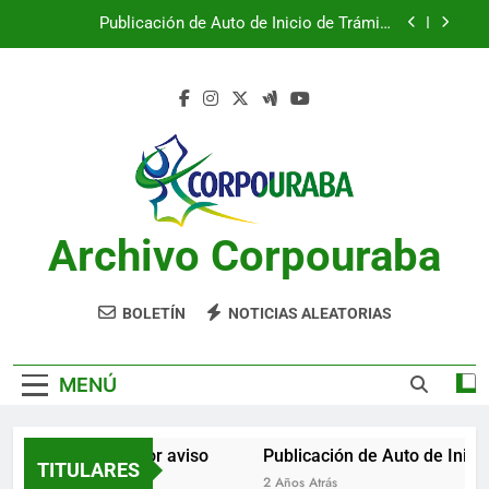
Saltar
Publicación de Auto de Inicio de Trámite
al
Ambiental
contenido
Publicación de Auto de Inicio de Trámite
Ambiental
CITACIONES
Notificación por aviso
Publicación de Auto de Inicio de Trámite
Ambiental
Archivo Corpouraba
Publicación de Auto de Inicio de Trámite
Ambiental
CITACIONES
BOLETÍN
NOTICIAS ALEATORIAS
MENÚ
Notificación por aviso
Publicación de Auto de Inicio
TITULARES
2 Años Atrás
2 Años Atrás