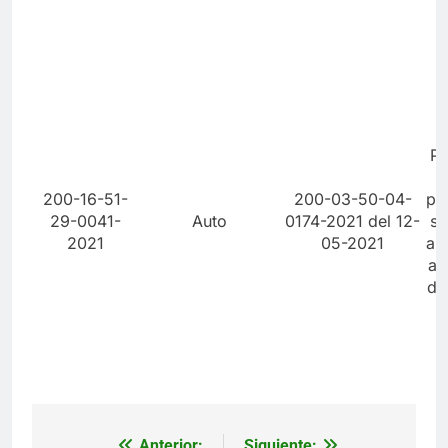
Po
200-16-51-
200-03-50-04-
pr
29-0041-
Auto
0174-2021 del 12-
sa
2021
05-2021
am
ad
di
Anterior:
Siguiente: