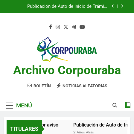
Saltar
Publicación de Auto de Inicio de Trámite
al
Ambiental
contenido
Publicación de Auto de Inicio de Trámite
Ambiental
CITACIONES
Notificación por aviso
Publicación de Auto de Inicio de Trámite
Ambiental
Archivo Corpouraba
Publicación de Auto de Inicio de Trámite
Ambiental
CITACIONES
BOLETÍN
NOTICIAS ALEATORIAS
MENÚ
Notificación por aviso
Publicación de Auto de Inicio
TITULARES
2 Años Atrás
2 Años Atrás