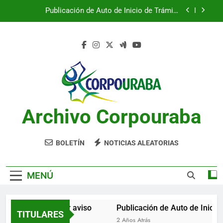
Saltar
Publicación de Auto de Inicio de Trámite
al
Ambiental
contenido
Publicación de Auto de Inicio de Trámite
Ambiental
CITACIONES
Notificación por aviso
Publicación de Auto de Inicio de Trámite
Ambiental
Archivo Corpouraba
Publicación de Auto de Inicio de Trámite
Ambiental
CITACIONES
BOLETÍN
NOTICIAS ALEATORIAS
MENÚ
Notificación por aviso
Publicación de Auto de Inicio d
TITULARES
2 Años Atrás
2 Años Atrás