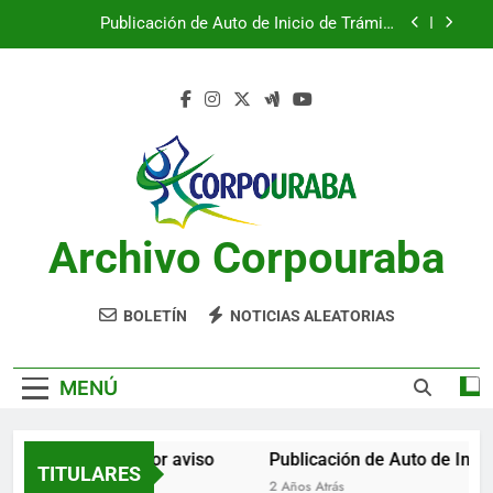
Saltar
Publicación de Auto de Inicio de Trámite
al
Ambiental
contenido
Publicación de Auto de Inicio de Trámite
Ambiental
CITACIONES
Notificación por aviso
Publicación de Auto de Inicio de Trámite
Ambiental
Archivo Corpouraba
Publicación de Auto de Inicio de Trámite
Ambiental
CITACIONES
BOLETÍN
NOTICIAS ALEATORIAS
MENÚ
Notificación por aviso
Publicación de Auto de Inicio
TITULARES
2 Años Atrás
2 Años Atrás