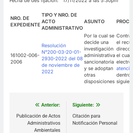
Fecha de des fijación: 17/11/2022 a las 5:30pm
TIPO Y NRO. DE
NRO. DE
ACTO
ASUNTO
PROCE
EXPEDIENTE
ADMINISTRATIVO
Por la cual se
Contra 
decide una
el recu
Resolución
investigación
direcc
N°200-03-20-01-
161002-006-
administrativa
el cual
2930-2022 del 08
2006
sancionatoria
electró
de noviembre de
y se adoptan
atenci
2022
otras
dentro 
disposiciones
siguien
Anterior:
Siguiente:
Navegación
de
Publicación de Actos
Citación para
Administrativos
Notificación Personal
entradas
Ambientales