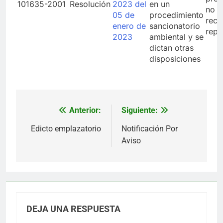
101635-2001
Resolución
2023 del
en un
no p
05 de
procedimiento
recu
enero de
sancionatorio
repo
2023
ambiental y se
dictan otras
disposiciones
Anterior:
Siguiente:
Navegación
de
Edicto emplazatorio
Notificación Por
Aviso
entradas
DEJA UNA RESPUESTA