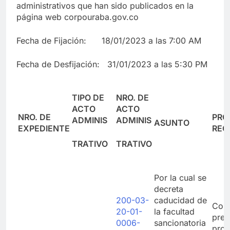
administrativos que han sido publicados en la
página web corpouraba.gov.co
Fecha de Fijación: 18/01/2023 a las 7:00 AM
Fecha de Desfijación: 31/01/2023 a las 5:30 PM
TIPO DE
NRO. DE
ACTO
ACTO
NRO. DE
PRO
ADMINIS
ADMINIS
ASUNTO
EXPEDIENTE
REC
TRATIVO
TRATIVO
Por la cual se
decreta
200-03-
caducidad de
Cont
20-01-
la facultad
pres
0006-
sancionatoria
prov