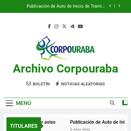
Saltar
Publicación de Auto de Inicio de Trámite
al
Ambiental
contenido
Publicación de Auto de Inicio de Trámite
Ambiental
CITACIONES
Notificación por aviso
Publicación de Auto de Inicio de Trámite
Ambiental
Archivo Corpouraba
Publicación de Auto de Inicio de Trámite
Ambiental
CITACIONES
BOLETÍN
NOTICIAS ALEATORIAS
MENÚ
Notificación por aviso
Publicación de Auto de Inicio 
TITULARES
2 Años Atrás
2 Años Atrás