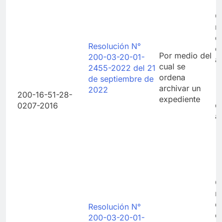
C
r
d
Resolución N°
e
Por medio del
200-03-20-01-
a
cual se
2455-2022 del 21
ordena
de septiembre de
archivar un
2022
200-16-51-28-
expediente
d
0207-2016
a
C
r
d
Resolución N°
e
200-03-20-01-