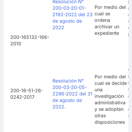
Resolución N°
r
Por medio del
200-03-20-01-
d
cual se
2192-2022 del 23
e
ordena
de agosto de
e
archivar un
2022
d
expediente
p
200-165132-166-
2010
C
r
Por medio del
Resolución N°
d
cual se decide
200-03-20-05-
e
una
200-16-51-26-
2286-2022 del 31
a
investigación
0242-2017
de agosto de
administrativa
2022.
y se adoptan
d
otras
a
disposiciones