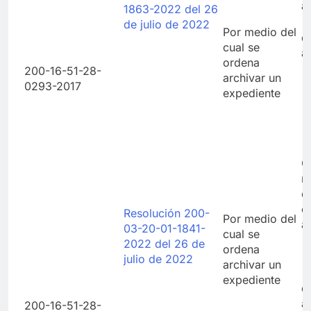
a
1863-2022 del 26
de julio de 2022
Por medio del
d
cual se
a
ordena
200-16-51-28-
archivar un
0293-2017
expediente
C
r
d
e
Resolución 200-
Por medio del
a
03-20-01-1841-
cual se
2022 del 26 de
ordena
julio de 2022
archivar un
expediente
d
a
200-16-51-28-