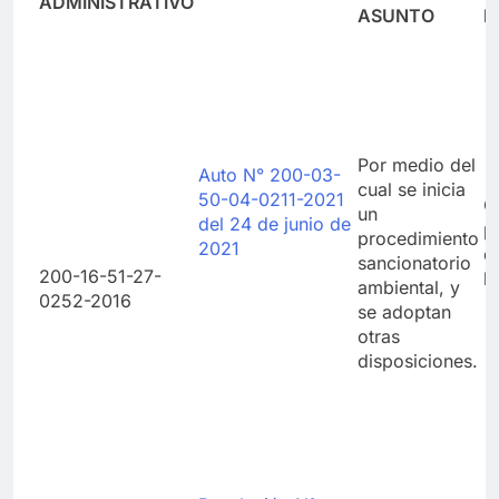
ADMINISTRATIVO
ASUNTO
P
Por medio del
Auto N° 200-03-
cual se inicia
50-04-0211-2021
C
un
del 24 de junio de
p
procedimiento
2021
c
sancionatorio
200-16-51-27-
l
ambiental, y
0252-2016
se adoptan
otras
disposiciones.
C