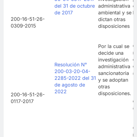
del 31 de octubre
administrativa
c
de 2017
ambiental y se
l
200-16-51-26-
dictan otras
0309-2015
disposiciones
C
Por la cual se
r
decide una
d
investigación
Resolución N°
e
administrativa
200-03-20-04-
a
sancionatoria
2285-2022 del 31
y se adoptan
de agosto de
otras
2022
disposiciones.
200-16-51-26-
d
0117-2017
a
C
r