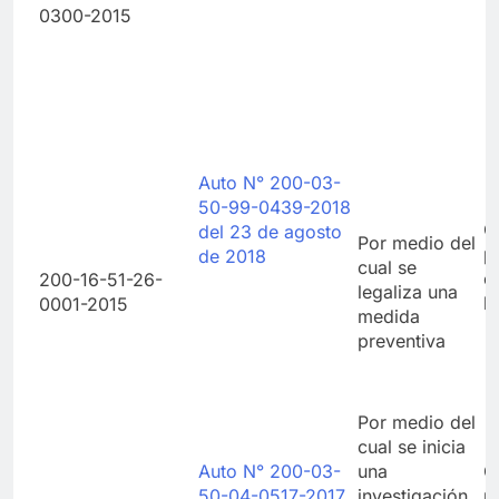
0300-2015
Auto N° 200-03-
50-99-0439-2018
C
del 23 de agosto
Por medio del
p
de 2018
cual se
c
200-16-51-26-
legaliza una
l
0001-2015
medida
preventiva
Por medio del
cual se inicia
Auto N° 200-03-
una
C
50-04-0517-2017
investigación
p