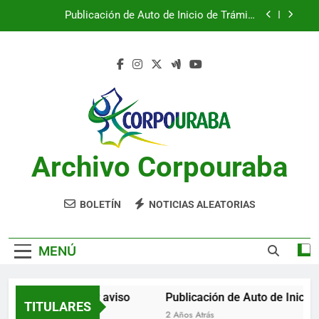
Saltar
Publicación de Auto de Inicio de Trámite
al
Ambiental
contenido
Publicación de Auto de Inicio de Trámite
Ambiental
CITACIONES
Notificación por aviso
Publicación de Auto de Inicio de Trámite
Ambiental
Archivo Corpouraba
Publicación de Auto de Inicio de Trámite
Ambiental
CITACIONES
BOLETÍN
NOTICIAS ALEATORIAS
MENÚ
Notificación por aviso
Publicación de Auto de Inicio d
TITULARES
2 Años Atrás
2 Años Atrás