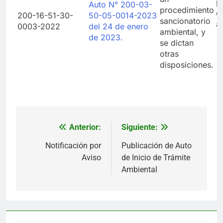
p
Auto N° 200-03-
procedimiento
c
200-16-51-30-
50-05-0014-2023
sancionatorio
a
0003-2022
del 24 de enero
ambiental, y
de 2023.
se dictan
otras
disposiciones.
Anterior:
Siguiente:
Navegación
de
Notificación por
Publicación de Auto
Aviso
de Inicio de Trámite
entradas
Ambiental