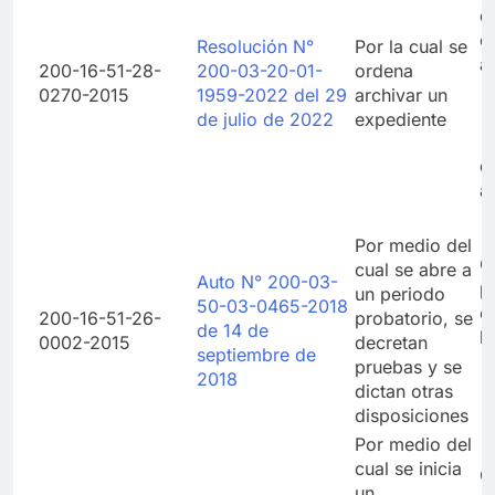
d
e
Resolución N°
Por la cual se
a
200-16-51-28-
200-03-20-01-
ordena
0270-2015
1959-2022 del 29
archivar un
de julio de 2022
expediente
d
a
Por medio del
C
cual se abre a
Auto N° 200-03-
p
un periodo
50-03-0465-2018
c
200-16-51-26-
probatorio, se
de 14 de
l
0002-2015
decretan
septiembre de
pruebas y se
2018
dictan otras
disposiciones
Por medio del
cual se inicia
C
un