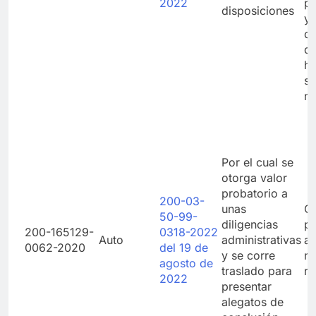
2022
p
disposiciones
y 
de
di
há
si
no
Por el cual se
otorga valor
probatorio a
200-03-
unas
Co
50-99-
diligencias
pr
200-165129-
0318-2022
Auto
administrativas
ad
0062-2020
del 19 de
y se corre
n
agosto de
traslado para
re
2022
presentar
alegatos de