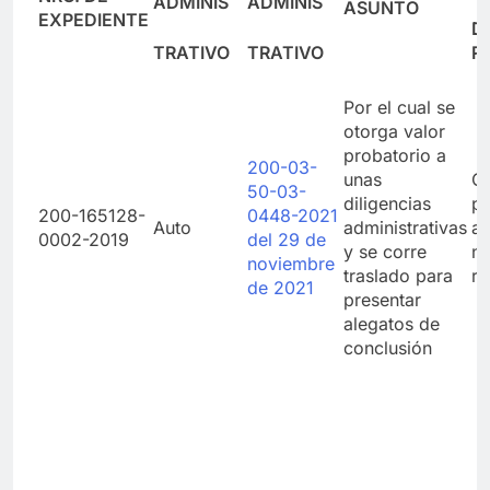
ADMINIS
ADMINIS
ASUNTO
EXPEDIENTE
D
TRATIVO
TRATIVO
R
Por el cual se
otorga valor
probatorio a
200-03-
unas
Co
50-03-
diligencias
pr
200-165128-
0448-2021
Auto
administrativas
ad
0002-2019
del 29 de
y se corre
n
noviembre
traslado para
re
de 2021
presentar
alegatos de
conclusión