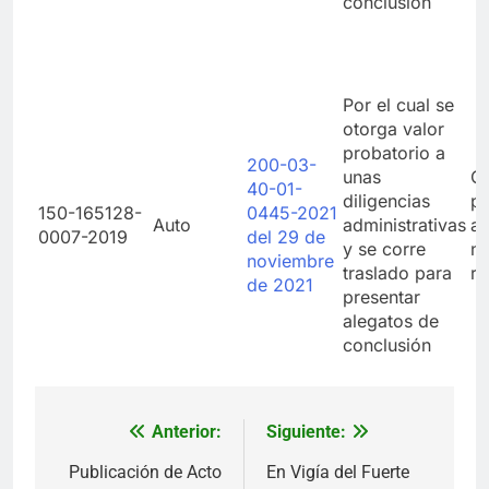
conclusión
Por el cual se
otorga valor
probatorio a
200-03-
unas
Co
40-01-
diligencias
pr
150-165128-
0445-2021
Auto
administrativas
ad
0007-2019
del 29 de
y se corre
n
noviembre
traslado para
re
de 2021
presentar
alegatos de
conclusión
Anterior:
Siguiente:
Navegación
de
Publicación de Acto
En Vigía del Fuerte