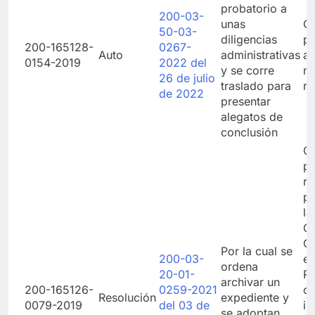
probatorio a
200-03-
unas
Co
50-03-
diligencias
pr
200-165128-
0267-
Auto
administrativas
ad
0154-2019
2022 del
y se corre
n
26 de julio
traslado para
re
de 2022
presentar
alegatos de
conclusión
Co
pr
re
pr
la
Ge
C
Por la cual se
200-03-
el
ordena
20-01-
Re
archivar un
200-165126-
0259-2021
cu
Resolución
expediente y
0079-2019
del 03 de
in
se adoptan