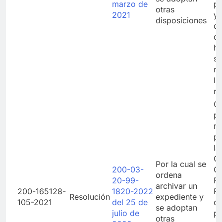
marzo de
p
otras
2021
y 
disposiciones
de
di
há
si
no
la
re
Co
pr
re
pr
la
Ge
Por la cual se
200-03-
Co
ordena
20-99-
Re
archivar un
200-165128-
1820-2022
Re
Resolución
expediente y
105-2021
del 25 de
cu
se adoptan
julio de
pr
otras