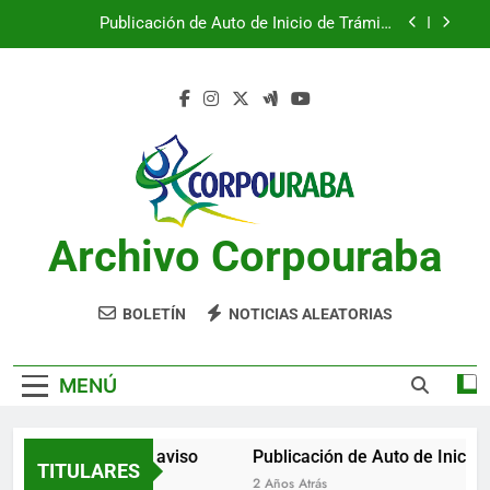
Saltar
Publicación de Auto de Inicio de Trámite
al
Ambiental
contenido
Publicación de Auto de Inicio de Trámite
Ambiental
CITACIONES
Notificación por aviso
Publicación de Auto de Inicio de Trámite
Ambiental
Archivo Corpouraba
Publicación de Auto de Inicio de Trámite
Ambiental
CITACIONES
BOLETÍN
NOTICIAS ALEATORIAS
MENÚ
Notificación por aviso
Publicación de Auto de Inicio d
TITULARES
2 Años Atrás
2 Años Atrás