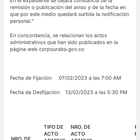
En el expediente se dejará constancia de la
remisión o publicación del aviso y de la fecha en
que por este medio quedará surtida la notificación
personal.”
En concordancia, se relacionan los actos
administrativos que han sido publicados en la
página web corpouraba.gov.co
Fecha de Fijación: 07/02/2023 a las 7:00 AM
Fecha de Desfijación: 13/02/2023 a las 5:30 PM
TIPO DE
NRO. DE
P
ACTO
ACTO
R
NRO. DE