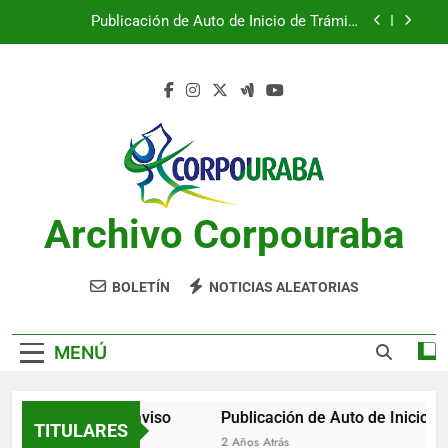
Saltar
Ambiental
al
Publicación de Auto de Inicio de Trámite
contenido
Ambiental
CITACIONES
Notificación por aviso
Publicación de Auto de Inicio de Trámite
Ambiental
Publicación de Auto de Inicio de Trámite
Archivo Corpouraba
Ambiental
CITACIONES
BOLETÍN
NOTICIAS ALEATORIAS
MENÚ
Notificación por aviso
Publicación de Auto de Inicio de 
TITULARES
2 Años Atrás
2 Años Atrás