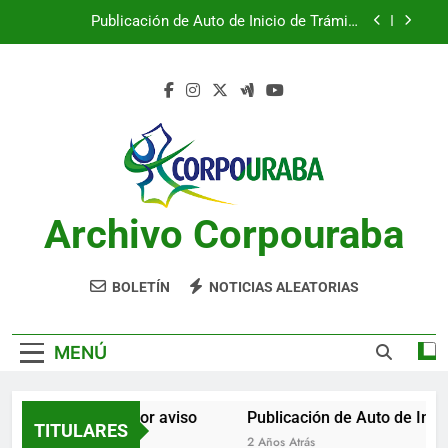
Saltar
Publicación de Auto de Inicio de Trámite
al
Ambiental
contenido
Publicación de Auto de Inicio de Trámite
Ambiental
CITACIONES
Notificación por aviso
Publicación de Auto de Inicio de Trámite
Ambiental
Archivo Corpouraba
Publicación de Auto de Inicio de Trámite
Ambiental
CITACIONES
BOLETÍN
NOTICIAS ALEATORIAS
MENÚ
Notificación por aviso
Publicación de Auto de Inici
TITULARES
2 Años Atrás
2 Años Atrás