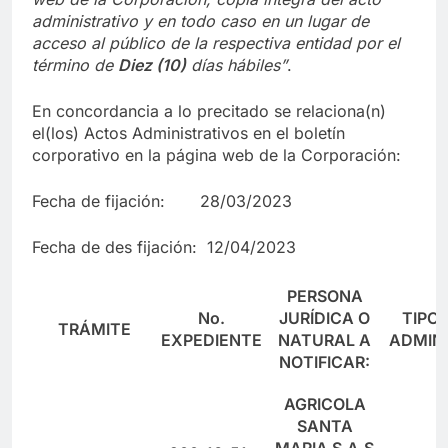
administrativo y en to
d
o caso en
un lugar de
acceso al público de la respectiva entidad por el
término de
Diez (10)
días hábiles”
.
En concordancia a lo precitado se relaciona(n)
el(los) Actos Administrativos en el boletín
corporativo en la página web de la Corporación:
Fecha de fijación: 28/03/2023
Fecha de des fijación: 12/04/2023
PERSONA
No.
JURÍDICA O
TIPO
TRÁMITE
EXPEDIENTE
NATURAL A
ADMIN
NOTIFICAR:
AGRICOLA
SANTA
MARIA S.A.S