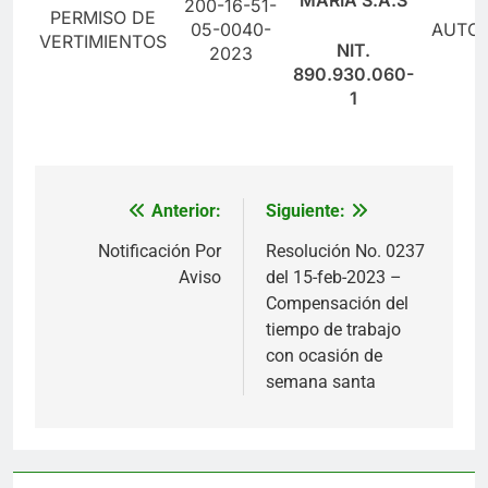
200-16-51-
PERMISO DE
05-0040-
AUTO 
VERTIMIENTOS
NIT.
2023
890.930.060-
1
Anterior:
Siguiente:
Navegación
de
Notificación Por
Resolución No. 0237
Aviso
del 15-feb-2023 –
entradas
Compensación del
tiempo de trabajo
con ocasión de
semana santa