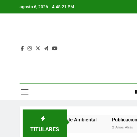
Saltar
agosto 6, 2026
4:48:21 PM
al
contenido
I
uto de Inicio de Trámite Ambiental
Publicación de Auto 
2 Años Atrás
TITULARES