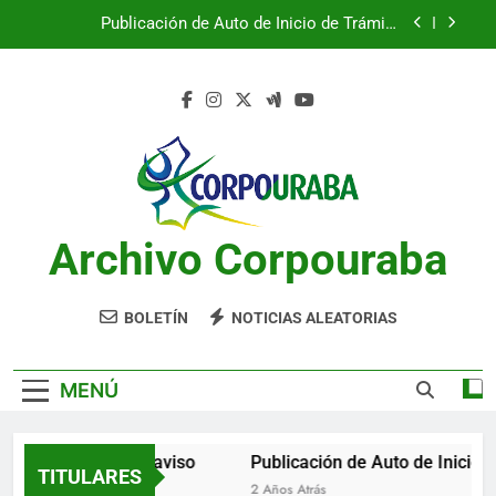
Saltar
Publicación de Auto de Inicio de Trámite
al
Ambiental
contenido
Publicación de Auto de Inicio de Trámite
Ambiental
CITACIONES
Notificación por aviso
Publicación de Auto de Inicio de Trámite
Ambiental
Archivo Corpouraba
Publicación de Auto de Inicio de Trámite
Ambiental
CITACIONES
BOLETÍN
NOTICIAS ALEATORIAS
MENÚ
Notificación por aviso
Publicación de Auto de Inicio de
TITULARES
2 Años Atrás
2 Años Atrás