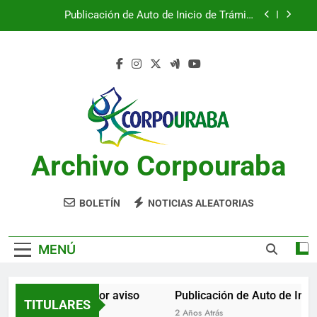
Saltar
Publicación de Auto de Inicio de Trámite
al
Ambiental
contenido
Publicación de Auto de Inicio de Trámite
Ambiental
CITACIONES
Notificación por aviso
Publicación de Auto de Inicio de Trámite
Ambiental
Archivo Corpouraba
Publicación de Auto de Inicio de Trámite
Ambiental
CITACIONES
BOLETÍN
NOTICIAS ALEATORIAS
MENÚ
Notificación por aviso
Publicación de Auto de Inici
TITULARES
2 Años Atrás
2 Años Atrás