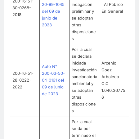
200-16-51-
20-99-1045
indagación
Al Público
30-0268-
del 09 de
preliminar y
En General
2018
junio de
se adoptan
2023
otras
disposicione
s
Por la cual
se declara
iniciada
Arcenio
Auto N°
investigación
Goez
200-16-51-
200-03-50-
sancionatoria
Arboleda
28-0222-
04-0161 del
ambiental y
C.C
2022
09 de junio
se adoptan
1.040.367.75
de 2023
otras
6
disposicione
s
Por la cual
se da por
terminado el