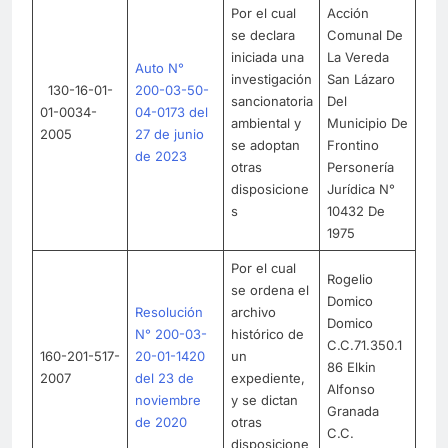
Por el cual
Acción
se declara
Comunal De
iniciada una
La Vereda
Auto N°
investigación
San Lázaro
130-16-01-
200-03-50-
sancionatoria
Del
01-0034-
04-0173 del
ambiental y
Municipio De
2005
27 de junio
se adoptan
Frontino
de 2023
otras
Personería
disposicione
Jurídica N°
s
10432 De
1975
Por el cual
Rogelio
se ordena el
Domico
Resolución
archivo
Domico
N° 200-03-
histórico de
C.C.71.350.1
160-201-517-
20-01-1420
un
86 Elkin
2007
del 23 de
expediente,
Alfonso
noviembre
y se dictan
Granada
de 2020
otras
C.C.
disposicione