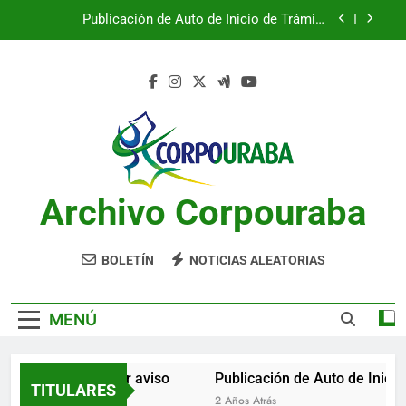
Saltar
Publicación de Auto de Inicio de Trámite
al
Ambiental
contenido
Publicación de Auto de Inicio de Trámite
Ambiental
CITACIONES
Notificación por aviso
Publicación de Auto de Inicio de Trámite
Ambiental
Archivo Corpouraba
Publicación de Auto de Inicio de Trámite
Ambiental
CITACIONES
BOLETÍN
NOTICIAS ALEATORIAS
MENÚ
Notificación por aviso
Publicación de Auto de Inicio 
TITULARES
2 Años Atrás
2 Años Atrás