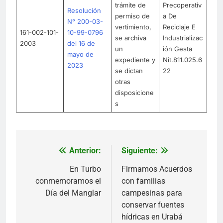
trámite de
Precoperativ
Resolución
permiso de
a De
N° 200-03-
vertimiento,
Reciclaje E
161-002-101-
10-99-0796
se archiva
Industrializac
2003
del 16 de
un
ión Gesta
mayo de
expediente y
Nit.811.025.6
2023
se dictan
22
otras
disposicione
s
Anterior:
Siguiente:
Navegación
de
En Turbo
Firmamos Acuerdos
conmemoramos el
con familias
entradas
Día del Manglar
campesinas para
conservar fuentes
hídricas en Urabá