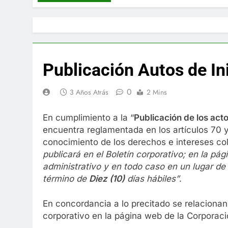
Publicación Autos de In
0
3 Años Atrás
2 Mins
En cumplimiento a la “
Publica
ci
ón de los act
encuentra reglamentada en los artículos 70 y 
conocimiento de los derechos e intereses co
publicará en el Boletín corporativo;
en la pág
administrativo y en to
d
o caso en
un lugar de
término de
Diez (10)
días hábiles”
.
En concordancia a lo precitado se relacionan 
corporativo en la página web de la Corporaci