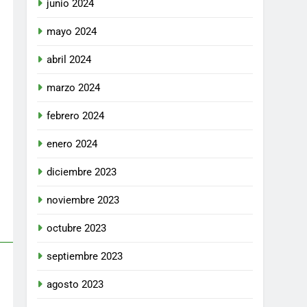
junio 2024
términos de un
trámite de
SI
mayo 2024
licencia
ambiental, y se
abril 2024
adoptan otras
determinaciones
marzo 2024
febrero 2024
enero 2024
diciembre 2023
noviembre 2023
octubre 2023
septiembre 2023
agosto 2023