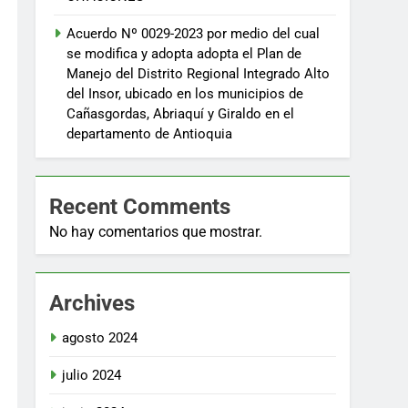
Acuerdo Nº 0029-2023 por medio del cual
se modifica y adopta adopta el Plan de
Manejo del Distrito Regional Integrado Alto
del Insor, ubicado en los municipios de
Cañasgordas, Abriaquí y Giraldo en el
PROCEDE
ASUNTO
departamento de Antioquia
RECURSO
Por el cual se
suspenden los
Recent Comments
términos de un
No hay comentarios que mostrar.
trámite de
SI
licencia
ambiental, y se
Archives
adoptan otras
determinaciones
agosto 2024
Por el cual se
julio 2024
suspenden los