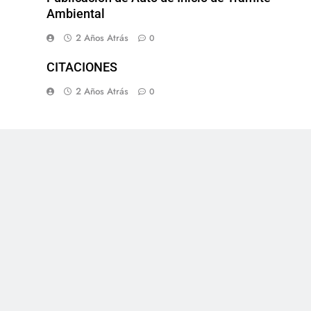
Ambiental
2 Años Atrás
0
CITACIONES
2 Años Atrás
0