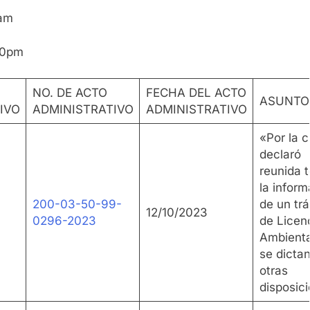
0am
30pm
O
NO. DE ACTO
FECHA DEL ACTO
ASUNTO
IVO
ADMINISTRATIVO
ADMINISTRATIVO
«Por la c
declaró
reunida 
la inform
200-03-50-99-
de un tr
12/10/2023
0296-2023
de Licen
Ambienta
se dicta
otras
disposic