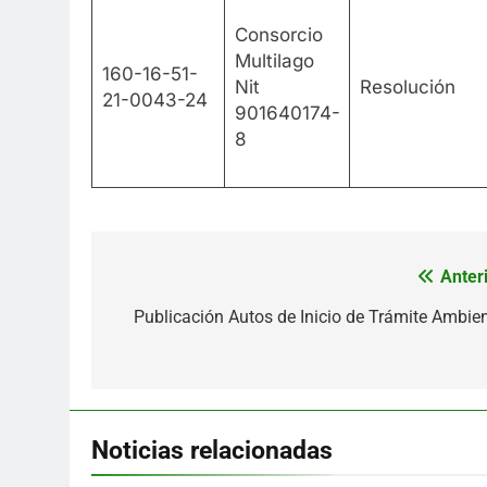
Consorcio
Multilago
160-16-51-
Nit
Resolución
21-0043-24
901640174-
8
Anteri
Navegación
de
Publicación Autos de Inicio de Trámite Ambien
entradas
Noticias relacionadas