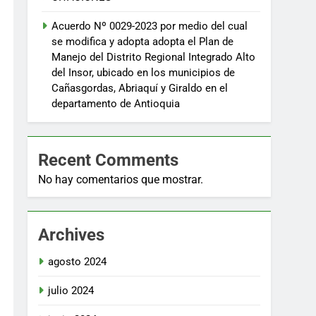
Acuerdo Nº 0029-2023 por medio del cual
se modifica y adopta adopta el Plan de
Manejo del Distrito Regional Integrado Alto
del Insor, ubicado en los municipios de
Cañasgordas, Abriaquí y Giraldo en el
PROCEDE
departamento de Antioquia
RECURSO
ual se
Recent Comments
toda
No hay comentarios que mostrar.
ación
ámite
No
cia
Archives
l y,
n
agosto 2024
julio 2024
iones»