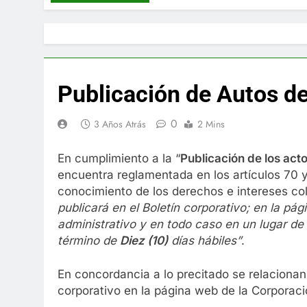
Publicación de Autos de
0
3 Años Atrás
2 Mins
En cumplimiento a la “
Publica
ci
ón de los act
encuentra reglamentada en los artículos 70 y 
conocimiento de los derechos e intereses co
publicará en el Boletín corporativo;
en la pág
administrativo y en to
d
o caso en
un lugar de
término de
Diez (10)
días hábiles”
.
En concordancia a lo precitado se relacionan 
corporativo en la página web de la Corporaci