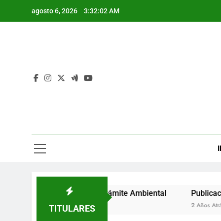
Saltar
agosto 6, 2026
3:32:03 AM
al
contenido
I
e Auto de Inicio de Trámite Ambiental
Publicación de Au
2 Años Atrás
TITULARES