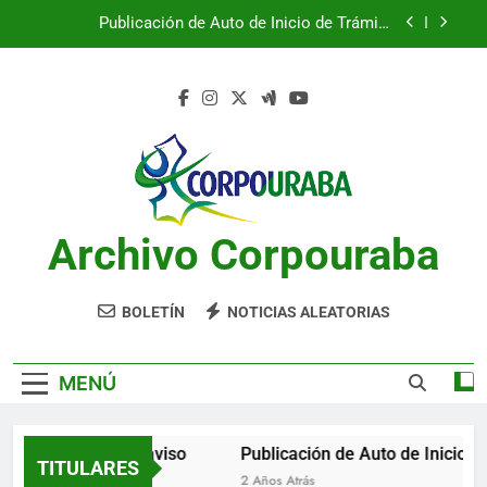
Publicación de Auto de Inicio de Trámite
Saltar
Ambiental
al
Publicación de Auto de Inicio de Trámite
contenido
Ambiental
CITACIONES
Notificación por aviso
Publicación de Auto de Inicio de Trámite
Ambiental
Archivo Corpouraba
Publicación de Auto de Inicio de Trámite
Ambiental
CITACIONES
BOLETÍN
NOTICIAS ALEATORIAS
MENÚ
Notificación por aviso
Publicación de Auto de Inicio de 
TITULARES
2 Años Atrás
2 Años Atrás