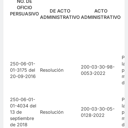
NO. DE
OFICIO
DE ACTO
ACTO
PERSUASIVO
ADMINISTRATIVO
ADMINISTRATIVO
Po
250-06-01-
la 
200-03-30-98-
01-3175 del
Resolución
pr
0053-2022
20-09-2016
ma
de
250-06-01-
Po
01-4034 del
la 
200-03-30-05-
13 de
Resolución
pr
0128-2022
septiembre
ma
de 2018
de