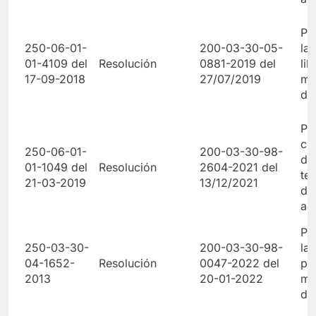
Po
250-06-01-
200-03-30-05-
la 
01-4109 del
Resolución
0881-2019 del
lib
17-09-2018
27/07/2019
ma
de
Po
cu
250-06-01-
200-03-30-98-
de
01-1049 del
Resolución
2604-2021 del
te
21-03-2019
13/12/2021
de
ad
Po
250-03-30-
200-03-30-98-
la 
04-1652-
Resolución
0047-2022 del
pr
2013
20-01-2022
ma
de