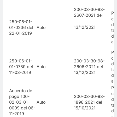
200-03-30-98-
Po
2607-2021 del
cu
250-06-01-
de
13/12/2021
01-0236 del
Auto
te
22-01-2019
de
ad
Po
cu
250-06-01-
200-03-30-98-
de
01-0789 del
Auto
2606-2021 del
te
11-03-2019
13/12/2021
de
ad
Po
Acuerdo de
cu
pago 100-
200-03-30-98-
de
02-03-01-
Auto
1898-2021 del
te
0009 del 06-
15/10/2021
de
11-2019
ad