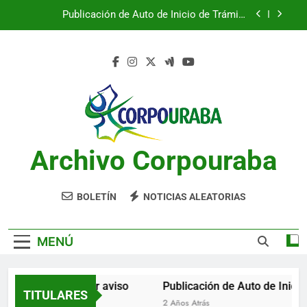
Saltar
Publicación de Auto de Inicio de Trámite
al
Ambiental
contenido
Publicación de Auto de Inicio de Trámite
Ambiental
CITACIONES
Notificación por aviso
Publicación de Auto de Inicio de Trámite
Ambiental
Archivo Corpouraba
Publicación de Auto de Inicio de Trámite
Ambiental
CITACIONES
BOLETÍN
NOTICIAS ALEATORIAS
MENÚ
Notificación por aviso
Publicación de Auto de Inicio 
TITULARES
2 Años Atrás
2 Años Atrás