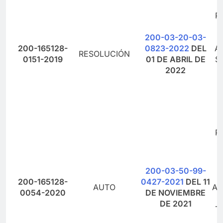
P
200-03-20-03-
I
200-165128-
0823-2022
DEL
A
RESOLUCIÓN
0151-2019
01 DE ABRIL DE
S
2022
Y
D
P
O
200-03-50-99-
200-165128-
0427-2021
DEL 11
AUTO
AD
0054-2020
DE NOVIEMBRE
DE 2021
T