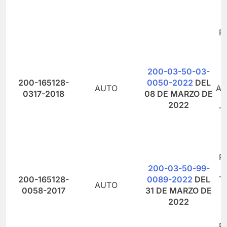
P
O
200-03-50-03-
200-165128-
0050-2022
DEL
AUTO
AD
0317-2018
08 DE MARZO DE
2022
T
P
200-03-50-99-
200-165128-
0089-2022
DEL
T
AUTO
0058-2017
31 DE MARZO DE
2022
P