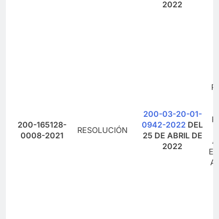
2022
Y
D
P
200-03-20-01-
P
200-165128-
0942-2022
DEL
RESOLUCIÓN
0008-2021
25 DE ABRIL DE
A
2022
EX
A
D