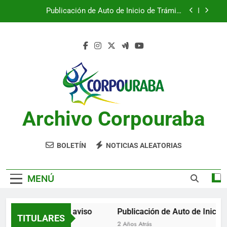
Saltar
Publicación de Auto de Inicio de Trámite
al
Ambiental
contenido
Publicación de Auto de Inicio de Trámite
Ambiental
CITACIONES
Notificación por aviso
Publicación de Auto de Inicio de Trámite
Ambiental
Archivo Corpouraba
Publicación de Auto de Inicio de Trámite
Ambiental
CITACIONES
BOLETÍN
NOTICIAS ALEATORIAS
MENÚ
Notificación por aviso
Publicación de Auto de Inicio d
TITULARES
2 Años Atrás
2 Años Atrás