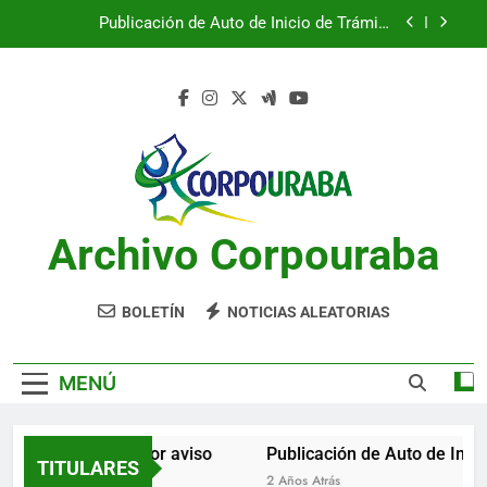
Saltar
Publicación de Auto de Inicio de Trámite
al
Ambiental
contenido
Publicación de Auto de Inicio de Trámite
Ambiental
CITACIONES
Notificación por aviso
Publicación de Auto de Inicio de Trámite
Ambiental
Archivo Corpouraba
Publicación de Auto de Inicio de Trámite
Ambiental
CITACIONES
BOLETÍN
NOTICIAS ALEATORIAS
MENÚ
Notificación por aviso
Publicación de Auto de Inicio
TITULARES
2 Años Atrás
2 Años Atrás