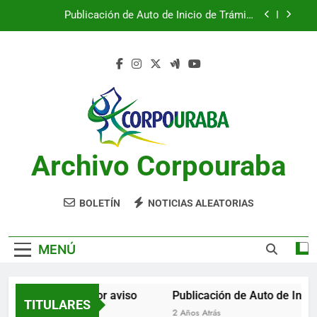
Saltar
Publicación de Auto de Inicio de Trámite
al
Ambiental
contenido
Publicación de Auto de Inicio de Trámite
Ambiental
CITACIONES
Notificación por aviso
Publicación de Auto de Inicio de Trámite
Ambiental
Archivo Corpouraba
Publicación de Auto de Inicio de Trámite
Ambiental
CITACIONES
BOLETÍN
NOTICIAS ALEATORIAS
MENÚ
Notificación por aviso
Publicación de Auto de Inicio
TITULARES
2 Años Atrás
2 Años Atrás